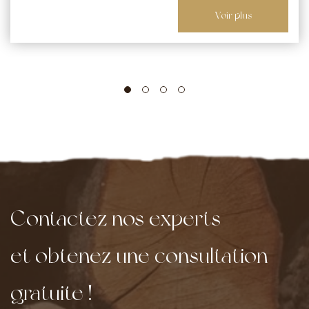
us
Voir p
Contactez nos experts
et obtenez une consultation
gratuite !