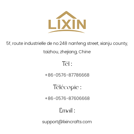
5f, route industrielle de no.248 nanfeng street, xianju county,
taizhou, zhejiang, Chine
Tél :
+86-0576-87786668
Télécopie :
+86-0576-87606668
Email :
support@lixincrafts.com