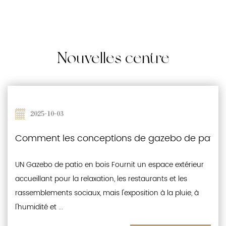
Nouvelles
centre
2025-09-26
ctueux de l'environnement
patio en bois incorporent l'étanchéité et les carac
Effets de l'exposition prolongée au s
térieur
UN Gazebo de patio en bois est une structure e
les
populaire qui améliore les jardins, les patios et 
uie, à
espaces récréatifs. Bien que son esthétique en
naturel offre de la chaleur ...