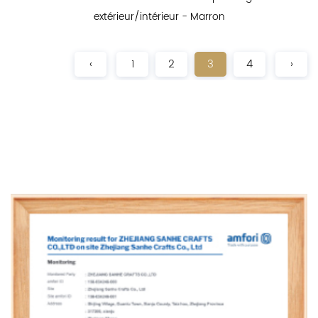
extérieur/intérieur - Marron
‹
1
2
3
4
›