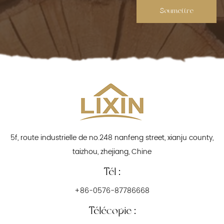
Soumettre
5f, route industrielle de no.248 nanfeng street, xianju county,
taizhou, zhejiang, Chine
Tél :
+86-0576-87786668
Télécopie :