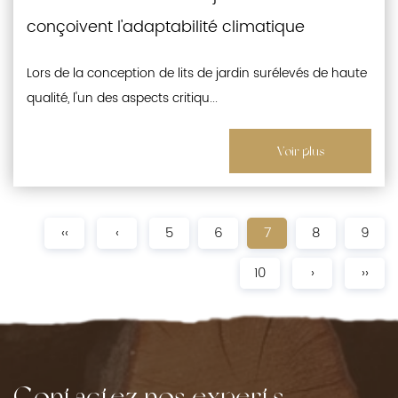
conçoivent l'adaptabilité climatique
Lors de la conception de lits de jardin surélevés de haute
qualité, l'un des aspects critiqu...
Voir plus
‹‹
‹
5
6
7
8
9
10
›
››
Contactez nos experts