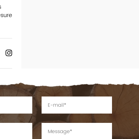
s
esure