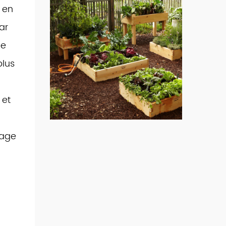
 en
ar
ue
plus
 et
rage