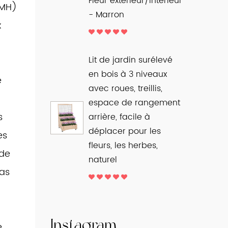
Fleur extérieur/intérieur
(MH)
- Marron
x
Lit de jardin surélevé
en bois à 3 niveaux
e
avec roues, treillis,
espace de rangement
s
arrière, facile à
déplacer pour les
es
fleurs, les herbes,
 de
naturel
pas
Instagram
e