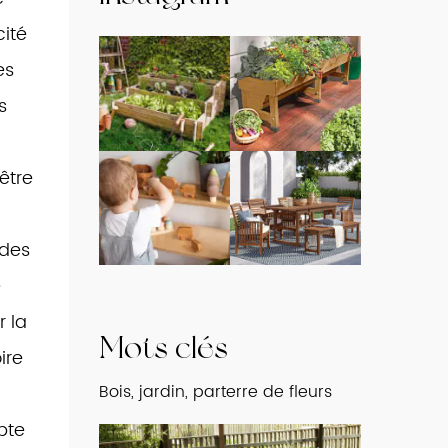
cité
es
s
être
 des
e
r la
Mots clés
ire
Bois, jardin, parterre de fleurs
pte