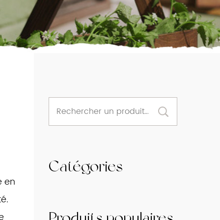
Catégories
e en
té.
Produits populaires
e