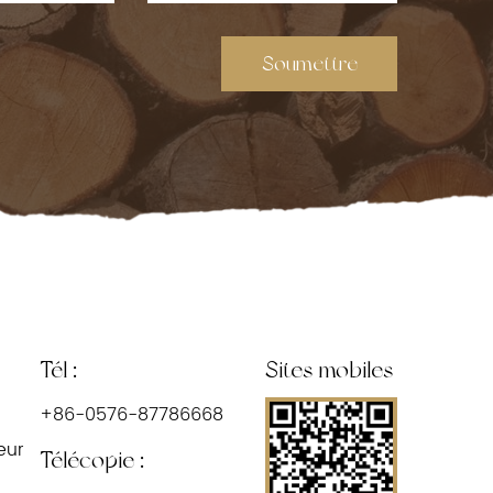
Soumettre
Tél :
Sites mobiles
+86-0576-87786668
eur
Télécopie :