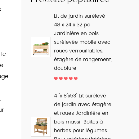
s
Lit de jardin surélevé
48 x 24 x 32 po
Jardinière en bois
surélevée mobile avec
roues verrouillables,
 le
étagère de rangement,
le
doublure
rage
41"x18"x53" Lit surélevé
.
de jardin avec étagère
ur
et roues Jardinière en
bois massif Boîtes à
herbes pour légumes